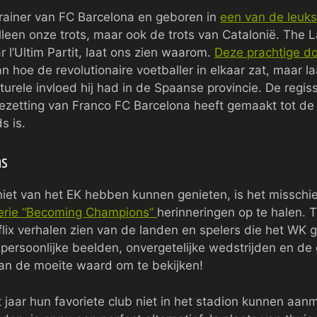
-trainer van FC Barcelona en geboren in
een
van de leuk
alleen onze trots, maar ook de trots van Catalonië. The L
 l’Ultim Partit, laat ons zien waarom.
Deze prachtige d
an hoe de revolutionaire voetballer in elkaar zat, maar la
ulturele invloed hij had in de Spaanse provincie. De regi
bezetting van Franco FC Barcelona heeft gemaakt tot de
s is.
ns
niet van het EK hebben kunnen genieten, is het misschi
erie “Becoming Champions”
herinneringen op te halen. 
tflix verhalen zien van de landen en spelers die het W
persoonlijke beelden, onvergetelijke wedstrijden en de
an de moeite waard om te bekijken!
 jaar hun favoriete club niet in het stadion kunnen aa