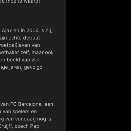
 de moeite waard!
Ajax en in 2004 is hij,
 zijn echte debuut
(voetbal)leven van
oetballer zelf, maar ook
n beeld van zijn
nge jaren, gevolgd
 van FC Barcelona, een
n van spelers en
ag van vandaag nog is.
ruijff, coach Pep