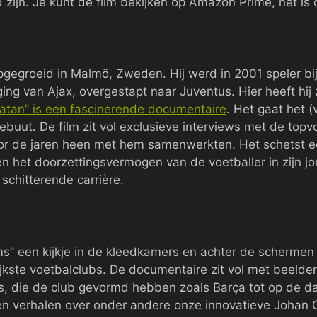
zijn. Je kunt de film bekijken op Amazon Prime, het is
pgegroeid in Malmö, Zweden. Hij werd in 2001 speler bij 
ing van Ajax, overgestapt naar Juventus. Hier heeft hij
atan” is een fascinerende documentaire
. Het gaat het 
debuut. De film zit vol exclusieve interviews met de topv
r de jaren heen met hem samenwerkten. Het schetst ee
n het doorzettingsvermogen van de voetballer in zijn jo
 schitterende carrière.
s” een kijkje in de kleedkamers en achter de schermen
ijkste voetbalclubs. De documentaire zit vol met beelde
s, die de club gevormd hebben zoals Barça tot op de d
en verhalen over onder andere onze innovatieve Johan C