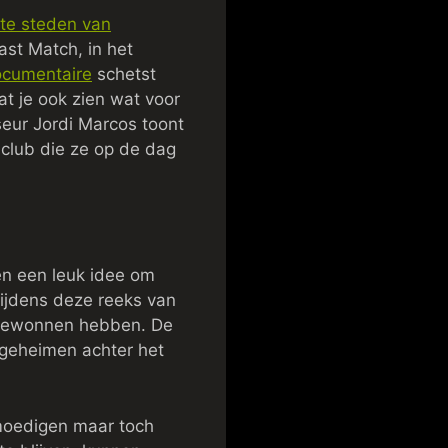
ste steden van
ast Match, in het
ocumentaire
schetst
at je ook zien wat voor
sseur Jordi Marcos toont
 club die ze op de dag
en een leuk idee om
Tijdens deze reeks van
K gewonnen hebben. De
 geheimen achter het
nmoedigen maar toch