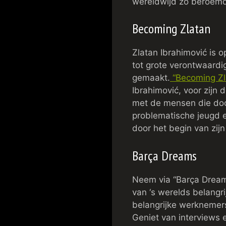
wereldwijd zo beroemd 
Becoming Zlatan
Zlatan Ibrahimović is o
tot grote verontwaardig
gemaakt.
“Becoming Zl
Ibrahimović, voor zijn 
met de mensen die doo
problematische jeugd e
door het begin van zijn
Barça Dreams
Neem via “Barça Dream
van ‘s werelds belangr
belangrijke werknemer
Geniet van interviews 