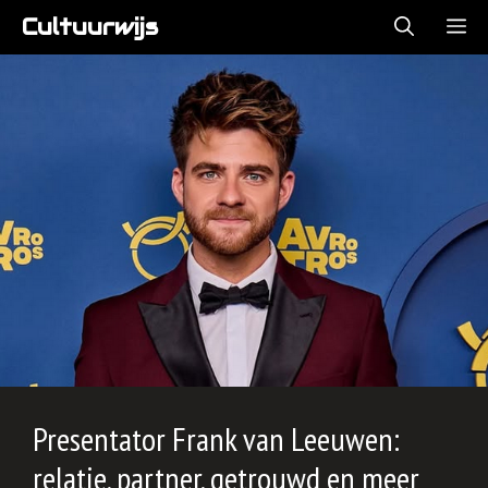
Ga
Cultuurwijs
ME
naar
de
inhoud
Presentator Frank van Leeuwen:
relatie, partner, getrouwd en meer