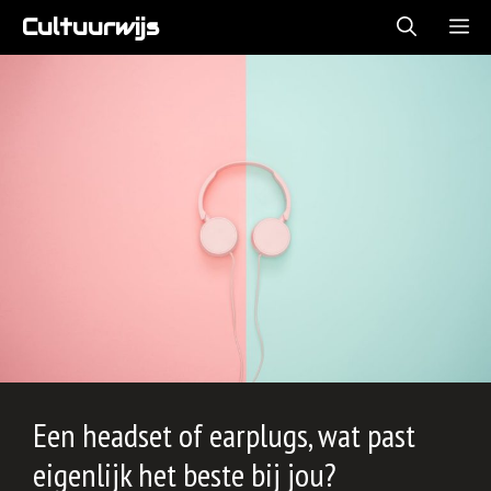
Ga
Cultuurwijs
ME
naar
de
inhoud
Een headset of earplugs, wat past
eigenlijk het beste bij jou?