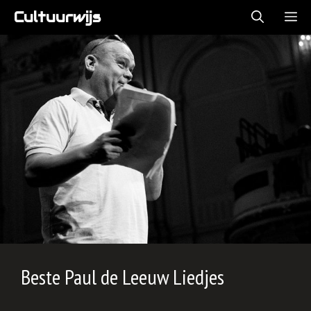
Ga
Cultuurwijs
ME
naar
de
inhoud
Beste Paul de Leeuw Liedjes